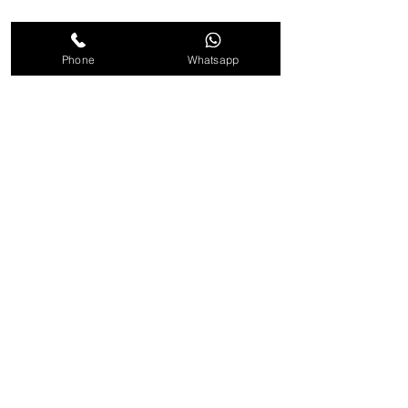
Harze
Holzlinie
Phone
Whatsapp
Politik
Versand & Rücksendungen
Store-Richtlinie
Zahlungsmethoden
FAQ
Kundendienst
Tel:
0828 1776357
E-Mail:
info@mr-dyes.com