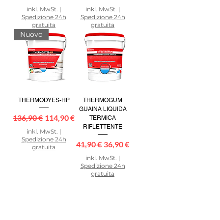
inkl. MwSt.
|
inkl. MwSt.
|
Spedizione 24h
Spedizione 24h
gratuita
gratuita
Nuovo
THERMODYES-HP
THERMOGUM
GUAINA LIQUIDA
Standardpreis
Sale-Preis
136,90 €
114,90 €
TERMICA
RIFLETTENTE
inkl. MwSt.
|
Spedizione 24h
Standardpreis
Sale-Preis
41,90 €
36,90 €
gratuita
inkl. MwSt.
|
Spedizione 24h
gratuita