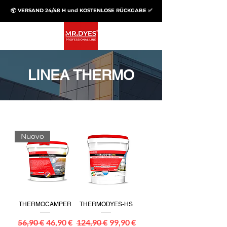
📦 VERSAND 24/48 H und KOSTENLOSE RÜCKGABE ✅
LINEA THERMO
Nuovo
THERMOCAMPER
THERMODYES-HS
Standardpreis
Sale-Preis
Standardpreis
Sale-Preis
56,90 €
46,90 €
124,90 €
99,90 €