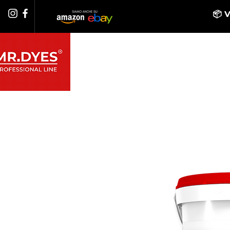
📦 
PRODOTTI