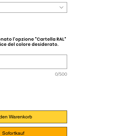
nato l'opzione "Cartella RAL"
odice del colore desiderato.
0/500
 den Warenkorb
Sofortkauf