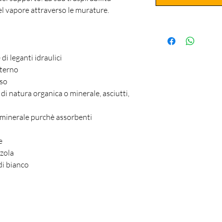
el vapore attraverso le murature.
di leganti idraulici
nterno
sso
 di natura organica o minerale, asciutti,
 minerale purchè assorbenti
e
zzola
di bianco