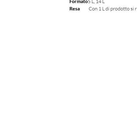
Formato
5 L, 14 L
Resa
Con 1 L di prodotto si 