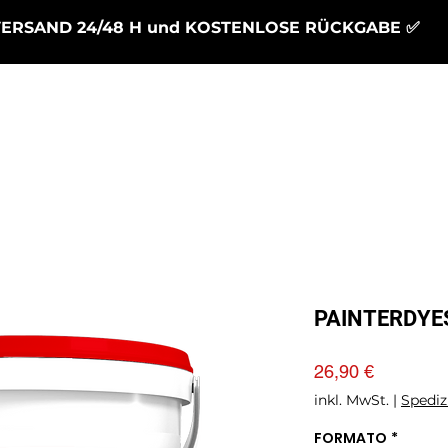
VERSAND 24/48 H und KOSTENLOSE RÜCKGABE ✅
Generale
Generale
HARZE
UNTE
PAINTERDYE
Preis
26,90 €
inkl. MwSt.
|
Spediz
FORMATO
*