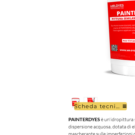
Scheda tecnica
PAINTERDYES
è un'idropittura s
dispersione acquosa, dotata di e
mascherante sulle imperfezioni d