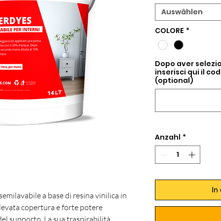
Auswählen
COLORE
*
Dopo aver selezio
inserisci qui il c
(optional)
Anzahl
*
In
emilavabile a base di resina vinilica in
levata copertura e forte potere
el supporto. La sua traspirabilità