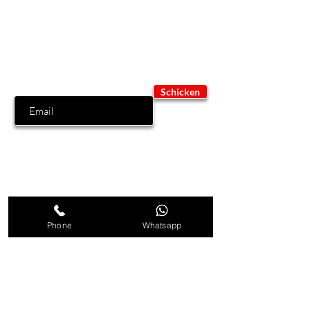
Melden Sie sich an, um exklusive
Angebote und Rabatte zu erhalten!
fügen Sie Ihre E-Mail
ein
Schicken
Unser Geschäft
Phone
Whatsapp
MR.DYES Professional line
è il
marchio che garantisce soluzioni
per il fai da te, con risultati
professionali.
Ogni nostro prodotto è frutto di