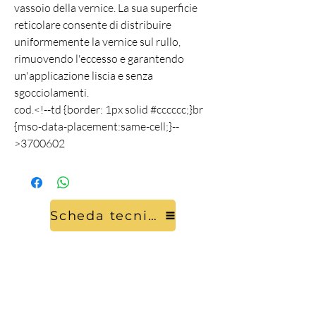
vassoio della vernice. La sua superficie
reticolare consente di distribuire
uniformemente la vernice sul rullo,
rimuovendo l'eccesso e garantendo
un'applicazione liscia e senza
sgocciolamenti.
cod.<!--td {border: 1px solid #cccccc;}br
{mso-data-placement:same-cell;}--
>3700602
Scheda tecnica