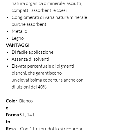
natura organica o minerale, asciutti,
compatti, assorbenti e coesi
Conglomerati di varia natura minerale
purchè assorbenti
Metallo
Legno
VANTAGGI
Di facile applicazione
Assenza di solventi
Elevata percentuale di pigmenti
bianchi, che garantiscono
un'elevatissima copertura anche con
diluizioni del 40%
Color
Bianco
e
Forma
5 L, 14 L
to
Resa
Con 1 L di prodotto si ricoprono