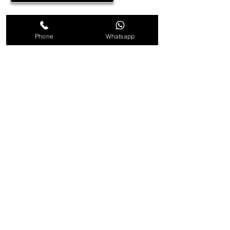
Phone
Whatsapp
Unser Geschäft
MR.DYES Professional line
è il
marchio che garantisce soluzioni
per il fai da te, con risultati
professionali.
Ogni nostro prodotto è frutto di
studi e tecnologie all'avanguardia,
oltre che di esperienza
pluriennale nel settore.
Einkaufen
Alle Produkte