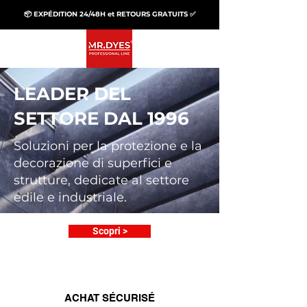
📦 EXPÉDITION 24/48H et RETOURS GRATUITS ✅
LEADER DEL
SETTORE DAL 1996
Soluzioni per la protezione e la
decorazione di superfici e
strutture, dedicate al settore
edile e industriale.
Scopri >
ACHAT SÉCURISÉ