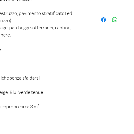
estruzzo, pavimento stratificato) ed
ruzzo).
age, parcheggi sotterranei, cantine,
enere.
o
tiche senza sfaldarsi
eige, Blu, Verde tenue
ricoprono circa 8 m²