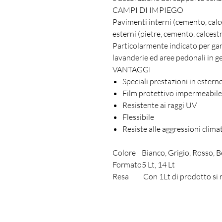
CAMPI DI IMPIEGO
Pavimenti interni (cemento, calc
esterni (pietre, cemento, calcest
Particolarmente indicato per gar
lavanderie ed aree pedonali in g
VANTAGGI
Speciali prestazioni in estern
Film protettivo impermeabile
Resistente ai raggi UV
Flessibile
Resiste alle aggressioni clima
Colore
Bianco, Grigio, Rosso, B
Formato
5 Lt, 14 Lt
Resa
Con 1Lt di prodotto si 