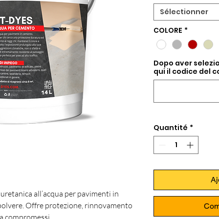
Sélectionner
COLORE
*
Dopo aver selezio
qui il codice del 
Quantité
*
Aj
iuretanica all’acqua per pavimenti in
ipolvere. Offre protezione, rinnovamento
Com
za compromessi.