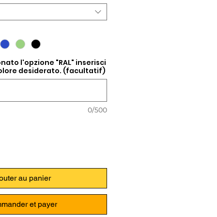
nato l'opzione "RAL" inserisci
colore desiderato. (facultatif)
0/500
outer au panier
mander et payer