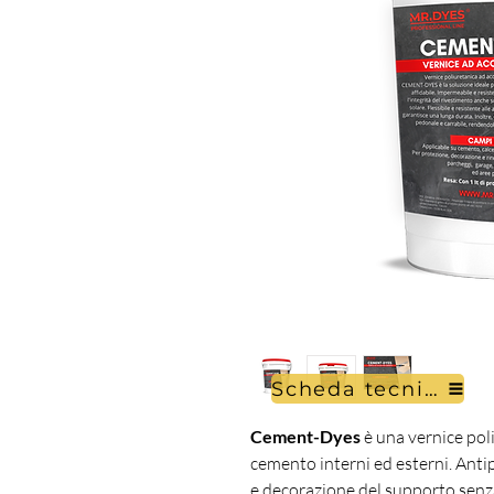
Scheda tecnica
Cement-Dyes
è una vernice pol
cemento interni ed esterni. Ant
e decorazione del supporto sen