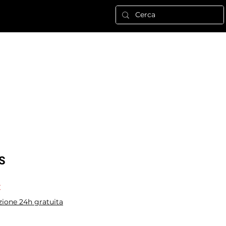
Nuova pagina
ALTRO
Se connecter
S
Prix
€
promotionnel
zione 24h gratuita