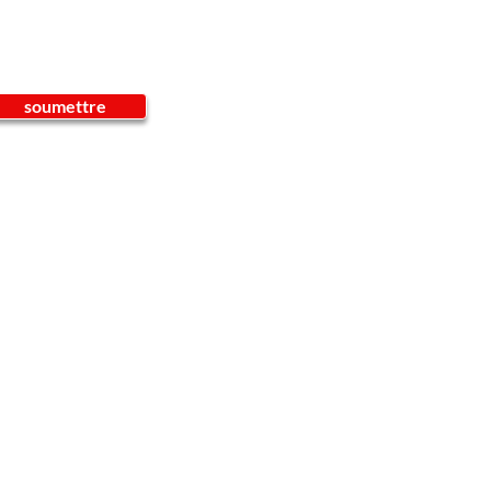
soumettre
Service Clients
Tél : 0828 1776357
Courriel :
info@mr-dyes.com