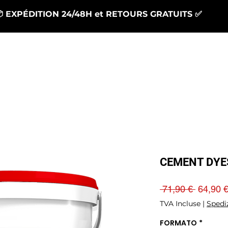
 EXPÉDITION 24/48H et RETOURS GRATUITS ✅
Generale
Generale
RÉSINES
SUPPORT
CEMENT DYE
Prix
 71,90 € 
64,90 
original
TVA Incluse
|
Spedi
FORMATO
*