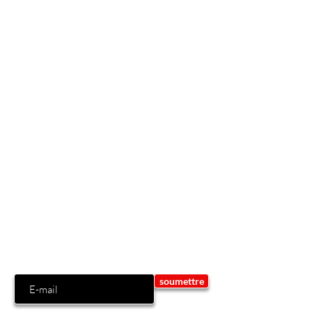
Inscrivez-vous pour bénéficier d'offres
et de réductions exclusives !
insérez votre email
soumettre