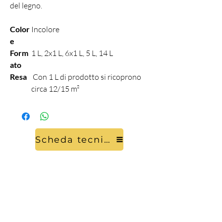
del legno.
Color
Incolore
e
Form
1 L, 2x1 L, 6x1 L, 5 L, 14 L
ato
Resa
Con 1 L di prodotto si ricoprono
circa 12/15 m²
Scheda tecnica