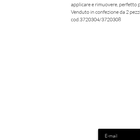
applicare e rimuovere, perfetto p
Venduto in confezione da 2 pezzi
cod.3720304/3720308
insert your email