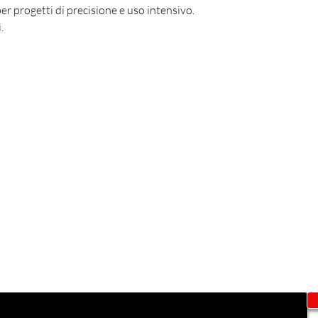
er progetti di precisione e uso intensivo.
.
Sign up to get exclusive offers and discounts