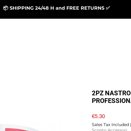
📦 SHIPPING 24/48 H and FREE RETURNS ✅
Generale
Generale
RESINS
SUPPORT
2PZ NASTRO
PROFESSION
Price
€5.30
Sales Tax Included
Sconto Accessori