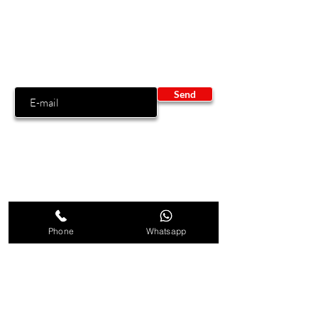
Sign up to get exclusive offers and
discounts!
insert your email
Send
Our Store
Phone
Whatsapp
MR.DYES Professional line
è il
marchio che garantisce soluzioni
per il fai da te, con risultati
professionali.
Ogni nostro prodotto è frutto di