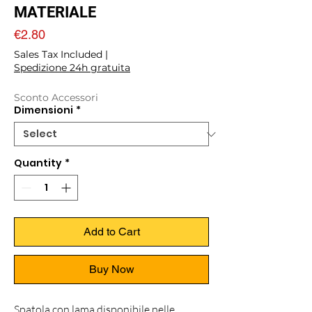
MATERIALE
Price
€2.80
Sales Tax Included
|
Spedizione 24h gratuita
Sconto Accessori
Dimensioni
*
Quantity
*
Add to Cart
Buy Now
Spatola con lama disponibile nelle